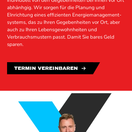
individuell von den Gegebenheiten bei Ihnen vor Ort
abhänhgig. Wir sorgen für die Planung und
EInrichtung eines effizienten Energie­management­
systems, das zu Ihren Gegebenheiten vor Ort, aber
auch zu Ihren Lebensgewohnheiten und
Verbrauchsmustern passt. Damit Sie bares Geld
sparen.
TERMIN VEREINBAREN