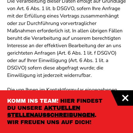
Die Verarbeitung dieser Daten erfolgt auf Grundlage
von Art. 6 Abs. 1 lit. b DSGVO, sofern Ihre Anfrage
mit der Erfüllung eines Vertrags zusammenhängt
oder zur Durchführung vorvertraglicher
Maßnahmen erforderlich ist. In allen übrigen Fällen
beruht die Verarbeitung auf unserem berechtigten
Interesse an der effektiven Bearbeitung der an uns
gerichteten Anfragen (Art. 6 Abs. 1 lit. f DSGVO)
oder auf Ihrer Einwilligung (Art. 6 Abs. 1 lit. a
DSGVO) sofern diese abgefragt wurde; die
Einwilligung ist jederzeit widerrufbar.
Die von Ihnen im Kontaktformular eingegebenen
Daten verbleiben bei uns, bis Sie uns zur Löschung
KOMM INS TEAM!
HIER FINDEST
auffordern, Ihre Einwilligung zur Speicherung
DU UNSERE
AKTUELLEN
widerrufen oder der Zweck für die
STELLENAUS­SCHREIBUNGEN
.
Datenspeicherung entfällt (z. B. nach
WIR FREUEN UNS AUF DICH!
abgeschlossener Bearbeitung Ihrer Anfrage).