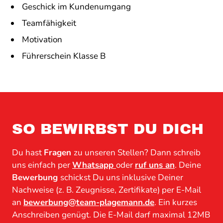
Geschick im Kundenumgang
Teamfähigkeit
Motivation
Führerschein Klasse B
SO BEWIRBST DU DICH
Du hast
Fragen
zu unseren Stellen? Dann schreib
uns einfach per
Whatsapp
oder
ruf uns an
. Deine
Bewerbung
schickst Du uns inklusive Deiner
Nachweise (z. B. Zeugnisse, Zertifikate) per E-Mail
an
bewerbung@team-plagemann.de
. Ein kurzes
Anschreiben genügt. Die E-Mail darf maximal 12MB